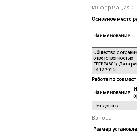
Информация О 
Основное место р
Наименование
Общество с ограни
ответственностью 
"ТЕРРА68"). Дата р
24.12.2014г.
Работа по совмес
Наименование
о
Нет данных
Взносы
Размер установле