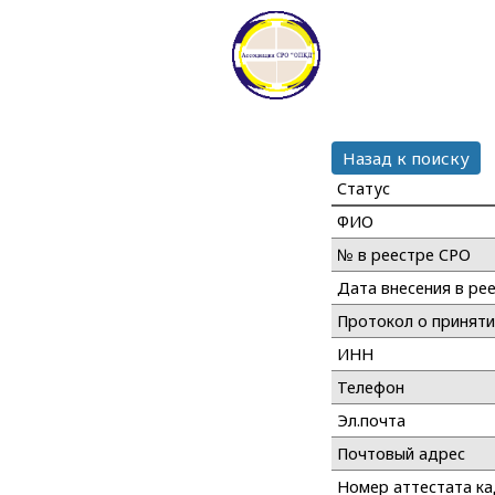
Назад к поиску
Статус
ФИО
№ в реестре СРО
Дата внесения в ре
Протокол о принят
ИНН
Телефон
Эл.почта
Почтовый адрес
Номер аттестата к