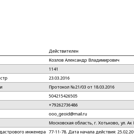
Действителен
Козлов Александр Владимирович
1141
естр
23.03.2016
ии
Протокол №21/03 от 18.03.2016
504215426505
+79262736486
ooo_geoid@mail.ru
Московская область, г. Хотьково, ул. Ак 
адастрового инженера
77-11-78. Дата начала действия: 25.02.20