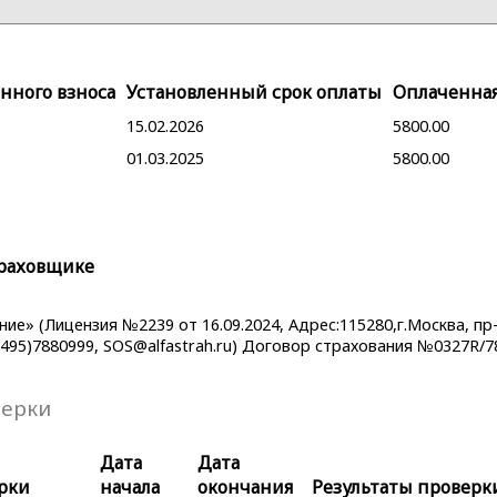
нного взноса
Установленный срок оплаты
Оплаченна
15.02.2026
5800.00
01.03.2025
5800.00
раховщике
е» (Лицензия №2239 от 16.09.2024, Адрес:115280,г.Москва, пр-
(495)7880999, SOS@alfastrah.ru) Договор страхования №0327R/7
верки
Дата
Дата
рки
начала
окончания
Результаты проверк