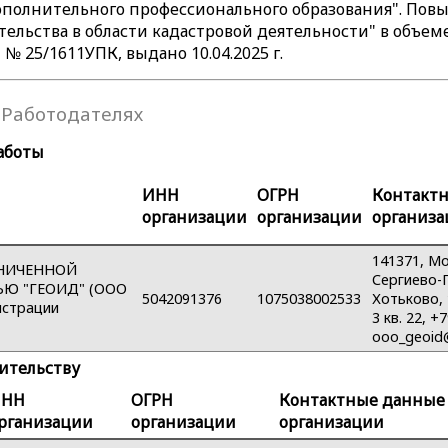
полнительного профессионального образования". Пов
ельства в области кадастровой деятельности" в объеме
 25/1611УПК, выдано 10.04.2025 г.
Работодателях
аботы
ИНН
ОГРН
Контакт
организации
организации
организ
141371, Мо
АНИЧЕННОЙ
Сергиево-П
Ю "ГЕОИД" (ООО
5042091376
1075038002533
Хотьково, 
истрации
3 кв. 22, 
ooo_geoid@
тительству
ИНН
ОГРН
Контактные данные
рганизации
организации
организации