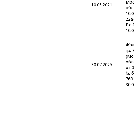
Мос
10.03.2021
обл.
10.
22а
Вх.
10.0
Жал
гр. 
(Мо
обл
30.07.2025
от 3
№ б
768
30.0