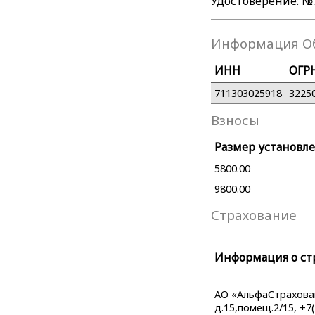
Удостоверение: №7
Информация О
ИНН
ОГР
711303025918
3225
Взносы
Размер установле
5800.00
9800.00
Страхование
Информация о ст
АО «АльфаСтраховани
д.15,помещ.2/15, +7