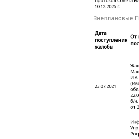
Протокол Совета № 
10.12.2025 г.
Внеплановые П
Дата
От 
поступления
по
жалобы
Жал
Мал
И.А.
(Ив
23.07.2021
обл.
22.
б/н,
от 2
Инф
Упр
Рос