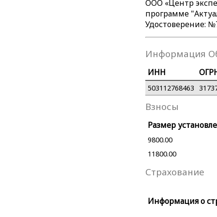
ООО «Центр экспе
программе "Актуал
Удостоверение: №7
Информация О
ИНН
ОГР
503112768463
3173
Взносы
Размер установле
9800.00
11800.00
Страхование
Информация о ст