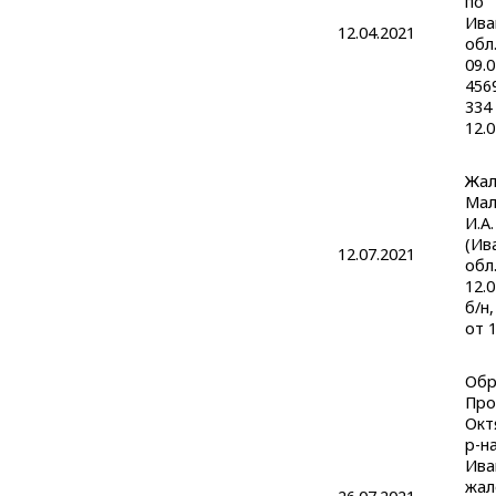
по
Ива
12.04.2021
обл.
09.
456
334
12.0
Жал
Мал
И.А.
(Ив
12.07.2021
обл.
12.
б/н,
от 1
Обр
Про
Окт
р-на
Ива
жал