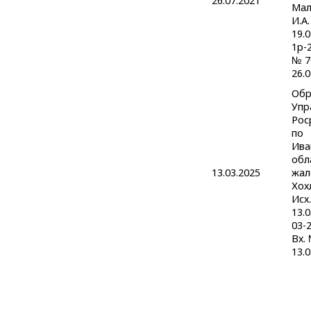
26.07.2021
Мал
И.А.
19.
1р-2
№ 7
26.0
Обр
Упр
Рос
по
Ива
обл
13.03.2025
жал
Хох
Исх.
13.
03-
Вх.
13.0