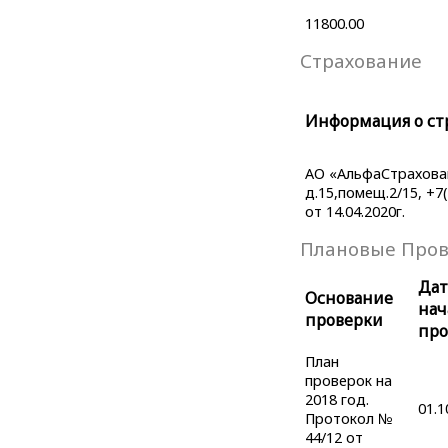
11800.00
Страхование
Информация о ст
АО «АльфаСтраховани
д.15,помещ.2/15, +7
от 14.04.2020г.
Плановые Про
Дат
Основание
нач
проверки
про
План
проверок на
2018 год.
01.1
Протокол №
44/12 от