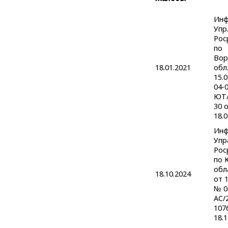
Инф
Упр
Рос
по
Вор
18.01.2021
обл.
15.
04-
ЮТ/
30 
18.0
Инф
Упр
Рос
по 
обл
18.10.2024
от 1
№ 0
АС/
107
18.1