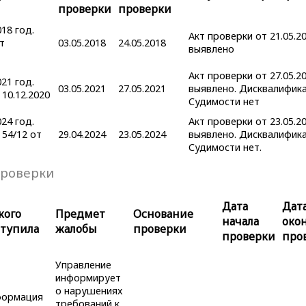
проверки
проверки
18 год.
Акт проверки от 21.05.2
т
03.05.2018
24.05.2018
выявлено
Акт проверки от 27.05.2
21 год.
03.05.2021
27.05.2021
выявлено. Дисквалифика
10.12.2020
Судимости нет
24 год.
Акт проверки от 23.05.2
54/12 от
29.04.2024
23.05.2024
выявлено. Дисквалифика
Судимости нет.
роверки
Дата
Дат
кого
Предмет
Основание
начала
око
ступила
жалобы
проверки
проверки
про
Управление
информирует
о нарушениях
ормация
требований к