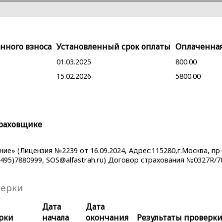
нного взноса
Установленный срок оплаты
Оплаченна
01.03.2025
800.00
15.02.2026
5800.00
раховщике
е» (Лицензия №2239 от 16.09.2024, Адрес:115280,г.Москва, пр-
(495)7880999, SOS@alfastrah.ru) Договор страхования №0327R/7
верки
Дата
Дата
рки
начала
окончания
Результаты проверк