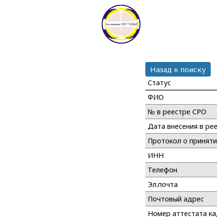
Назад к поиску
Статус
ФИО
№ в реестре СРО
Дата внесения в ре
Протокол о принят
ИНН
Телефон
Эл.почта
Почтовый адрес
Номер аттестата к