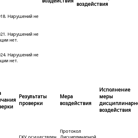
воздействия
воздействия
018. Нарушений не
021. Нарушений не
ции нет.
024. Нарушений не
ции нет.
Исполнение
а
Результаты
Мера
меры
нчания
проверки
воздействия
дисциплинарн
верки
воздействия
Протокол
ГКУ осуществлен
Дисциплинарной