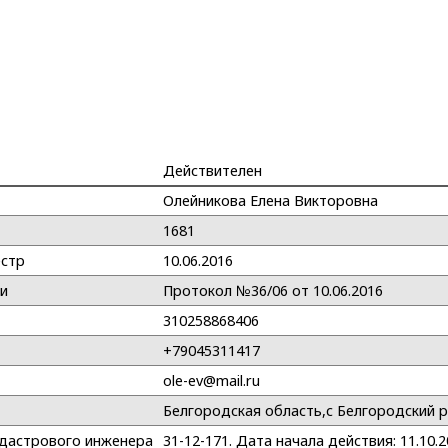
Действителен
Олейникова Елена Викторовна
1681
естр
10.06.2016
ии
Протокол №36/06 от 10.06.2016
310258868406
+79045311417
ole-ev@mail.ru
Белгородская область,с Белгородский ра
адастрового инженера
31-12-171. Дата начала действия: 11.10.