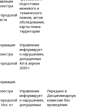
авления
подготовке
реестра
межевого и
технического
городской
планов, актов
асти
обследования,
карты-плана
территории
ормация
Управление
.
информирует
реестра
о нарушениях,
допущенных
городской
КИ в апреле
.
2020 г.
ормация
.
реестра
Управление
Передано в
информирует
Дисциплинарную
городской
о нарушениях,
комиссию без
 Исх. от
допущенных
проведения