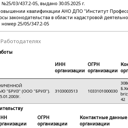
25/03/437.2-05, выдано 30.05.2025 г.
 повышении квалификации АНО ДПО "Институт Профес
сы законодательства в области кадастровой деятельност
номер 25/05/347.2-05
Работодателях
аботы
ИНН
ОГРН
Ко
организации
организации
ор
308
АНИЧЕННОЙ
Б.Х
 "БРИЗ" (ООО "БРИЗ").
3103003513
1033101000030
bri
.01.2003г.
42
тительству
ИНН
ОГРН
Контактные данные
рганизации
организации
организации