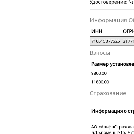
Удостоверение: № 
Информация О
ИНН
ОГР
710515377525
3177
Взносы
Размер установле
9800.00
11800.00
Страхование
Информация о ст
АО «АльфаСтраховани
д.15,помещ.2/15, +7