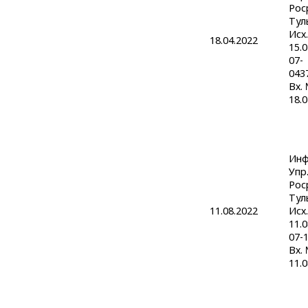
Рос
Тул
Исх.
18.04.2022
15.
07-
043
Вх.
18.0
Инф
Упр
Рос
Тул
11.08.2022
Исх.
11.
07-
Вх.
11.0